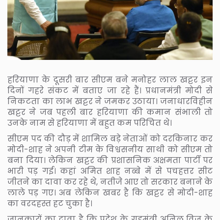
हरियाणा के दूसरी बार सीएम बने मनोहर लाल खट्टर इन
दिनों गहरे संकट में बताए जा रहे हैं। प्रधानमंत्री मोदी से
निकटता का लाभ खट्टर ने जमकर उठाया। जनाधारविहीन
खट्टर ने जब पहली बार हरियाणा की कमान संभाली तो
उनके नाम से हरियाणा में बहुत कम परिचित थे।
सीएम पद की दौड़ में शामिल बड़े नेताओं को दरकिनार कर
मोदी-शाह ने अपनी टीम के विश्वसनीय साथी को सीएम तो
बना दिया। लेकिन खट्टर की प्रशासनिक अक्षमता पार्टी पर
भारी पड़ गई। कहां अमित शाह नब्बे में से पचहत्तर सीट
जीतने का दावा कर रहे थे, नतीजे आए तो सरकार बनाने के
लाले पड़ गए। अब लेकिन खबर है कि खट्टर से मोदी-शाह
का वरदहस्त हट चुका है।
जानकारों का दावा है कि प्रदेश के गृहमंत्री अनिल विज के