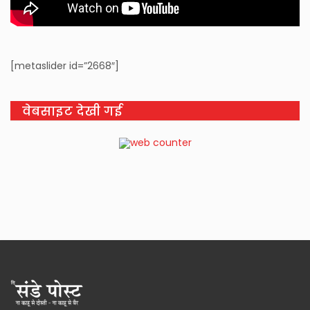
[metaslider id=”2668″]
वेबसाइट देखी गई