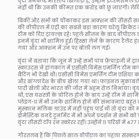
वृंदा अनकैप्ड भारतीय खिलाड़ी हैं, उन्होंने इंटरनेशनल 
नहीं थी कि उनकी कीमत एक करोड़ को छू जाएगी। लेकिन
बिकीं और सभी को चौंकाकर इस आक्शन की तीसरी सबसे
की वीपीएल में एंट्री का सबसे बड़ा कारण घरेलू क्रिकेट 
टीम को दिए ट्रायल्स रहे। पहले सीजन के बाद वीपीएल ट
इनमें वृंदा भी शामिल हुईं। हिस्सा लेने के कारण टैलेंट ह
गया और आक्शन में उन पर बोली लग गई।
वृंदा ने बताया कि जून में उन्हें सभी पांच फ्रेंचाइजी ने
स्काउट्स ने हांगकांग में एसीसी विमेंस एमर्जिंग टीम क
बैटिंग भी देखी थी। एसीसी विमेंस एमर्जिंग टीम एशिया 
और बांग्लादेश के बीच खेला गया था। फाइनल मुकाबले मे
पारी खेली और भारत की जीत में अहम रोल निभाया। वृंदा
थी, एस यशस्त्री के चोटिल होने के बाद उन्हें टीम मे
प्लेइंग-11 में भी उनके शामिल होने की संभावनाएं बह
मुस्कान मलिक ग्राउंड में नहीं पहुंच पाई थी तो वृंदा 
डोमेस्टिक वनडे टूर्नामेंट में भी अपने प्रदर्शन से सभी क
वृंदा तीसरी टॉप रन स्कोरर रहीं। उन्होंने 11 परियों में 477
गौरतलब है कि पिछले साल वीपीएल का पहला संस्करण के