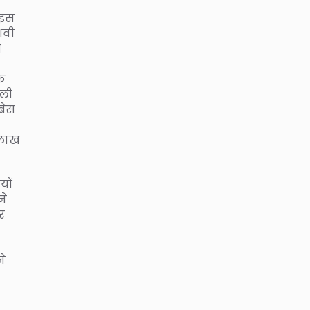
 इस
शवी
े
के
ाली
बेस
 लाख
यों
ने
र
ने