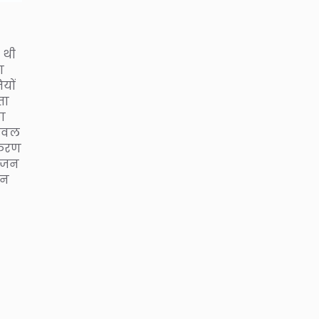
 थी
ा
यों
ता
का
केवल
्करण
योजन
जन