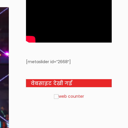
[metaslider id=”2668″]
वेबसाइट देखी गई