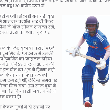
डेब्यू नहीं किया है। उनकी बेस प्राइस 10 लाख थी और किसी को उम
 वह 1.30 करोड़ रुपए में
 महंगी खिलाड़ी बन गईं। वृंदा
में शानदार प्रदर्शन और वीपीएल
ीमों ने ऑफ सीजन ट्रायल्स रखे,
ंट स्काउट्स का ध्यान वृंदा पर
 ट्रायल के लिए बुलाया। इससे पहले
प टूर्नामेंट के फाइनल में उनकी
कप टूर्नामेंट का फाइनल इंडिया
ं उन्होंने 29 बाल में 36 रन की
 इस टीम का शुरू से हिस्सा नहीं
ं शामिल किया गया। फाइनल की
ुत कम लग रही थीं, लेकिन समय पर
को मौका मिल गया। इस साल वृंदा ने
ो प्रभावित किया। सीनियर वनडे में
 रन बनाए हैं।
वल मुंबई में दो स्थानों पर