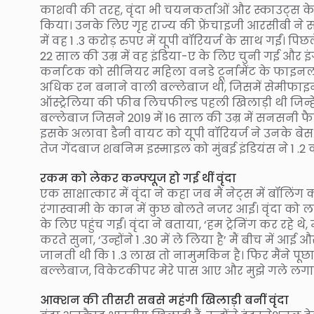
काशवी की तरह, वृंदा भी चयनकर्ताओं और स्काउट्स के रडार
किया। उनके लिए गृह राज्य की फ्रेंचाइजी आरसीबी न
में वह 1 .3 करोड़ रुपए में यूपी वॉरियर्ज के साथ गईं। पि
22 साल की उम्र में वह इंडिया-ए के लिए चुनी गई और इंग्
कर्नाटक को सीनियर महिला वनडे टूर्नामेंट के फाइनल में 
अधिक रन बनाने वाली बल्लेबाज थीं, जिसमें सेमीफाइ
ऑस्ट्रेलिया की फीब लिचफील्ड पहली खिलाड़ी थी जिन्हे
बल्लेबाज जिसने 2019 में 16 साल की उम्र में सनसनी फै
इसके अलावा डैनी वायट को यूपी वॉरियर्ज ने उनके बे
तेज गेंदबाज शबनिम इस्माइल को मुंबई इंडियंस ने 1 .2 
रकम को लेकर कन्फ्यूज हो गई थीं वृंदा
एक साक्षात्कार में वृंदा ने कहा जब मैं नेट्स में बॉल
रंगास्वामी के कान में कुछ बोलते नजर आईं। वृंदा को ल
के लिए पहुंच गईं। वृंदा ने बताया, ‘हम ट्रेनिंग कर रहे थे
करते सुना, ‘उन्होंने 1 .30 में ले लिया है’ मैं बीच में आई 
जानती थी कि 1 .3 लाख तो नामुमकिन है। फिर मैंने पूछा
बल्लेबाज, विकेटकीपर मेरे पास आए और मुझे गले लगा
आक्शन की तीसरी सबसे महंगी खिलाड़ी बनीं वृंदा