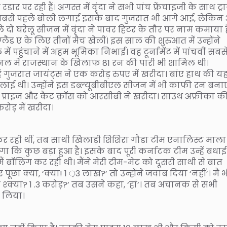
 पर रही हैं। अगस्त में वृंदा ने सभी पांच फ्रेंचाइजी के साथ ट्
े सबसे पहले बोली लगाई इसके बाद गुजरात भी आगे आई, लेकिन 
छले दो घरेलू सीजन में वृंदा ने पावर हिटर के तौर पर नाम कमाया ह
लैंड ए के लिए तीनों मैच खेलीं। इस साल की शुरुआत में उन्होंने
पहुंचाने में अहम भूमिका निभाई। वह टूर्नामेंट में पांचवीं सबस
नल में राजस्थान के खिलाफ 81 रन की पारी भी शामिल थी।
ं गुजरात जायंट्स ने एक करोड़ रुपए में खरीदा। बांए हाथ की य
लाई थी। उन्होंने इस डब्ल्यूबीबीएल सीजन में भी काफी रन बनाए
स प्राइज और कैट क्रॉस को आरसीबी ने खरीदा। साउथ अफ्रीका क
करोड़ में खरीदा।
िंग कर रही थीं, तब साथी खिलाड़ी शिशिरा गौडा टीम एनालिस्ट माला
गा कि कुछ बड़ा हुआ है। इसके बाद पूरी कर्नाटक टीम उन्हें बधाई 
, मैं बॉलिंग कर रही थी। मैंने मेरी टीम-मेट को दूसरी साथी से बात
और पूछा क्या, ‘क्या! 1 ़3 लाख?’ तो उन्होंने जवाब दिया ‘नहीं’। मैं 
 श्क्या? 1 .3 करोड़?’ तब उसने कहा, ‘हां’। तब अचानक से सभी
 लिया।