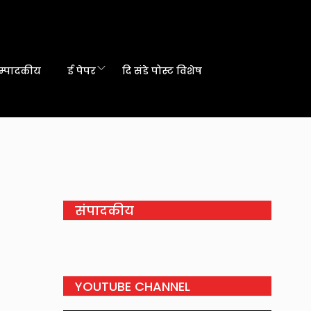
म्पादकीय
ई पेपर
दि संडे पोस्ट विशेष
संपादकीय
YOUTUBE CHANNEL