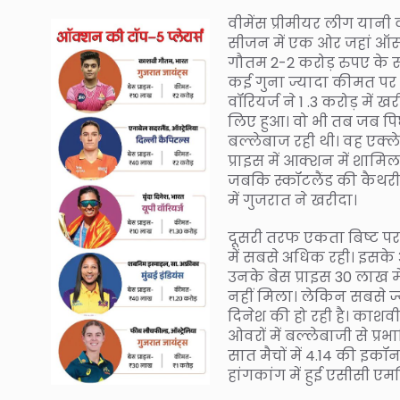
वीमेंस प्रीमीयर लीग यानी 
सीजन में एक ओर जहां ऑस
गौतम 2-2 करोड़ रुपए के सा
कई गुना ज्यादा कीमत पर ब
वॉरियर्ज ने 1 .3 करोड़ में ख
लिए हुआ। वो भी तब जब पि
बल्लेबाज रही थी। वह एक्ले
प्राइस में आक्शन में शामिल 
जबकि स्कॉटलैंड की कैथर
में गुजरात ने खरीदा।
दूसरी तरफ एकता बिष्ट पर
में सबसे अधिक रही। इसके 
उनके बेस प्राइस 30 लाख मे
नहीं मिला। लेकिन सबसे ज
दिनेश की हो रही है। काशवी 
ओवरों में बल्लेबाजी से प्रभ
सात मैचों में 4.14 की इकॉन
हांगकांग में हुई एसीसी एमर्