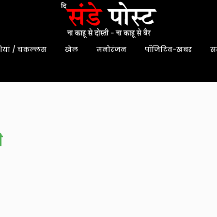
यां / चकल्लस
खेल
मनोरंजन
पॉजिटिव-खबर
स
ि