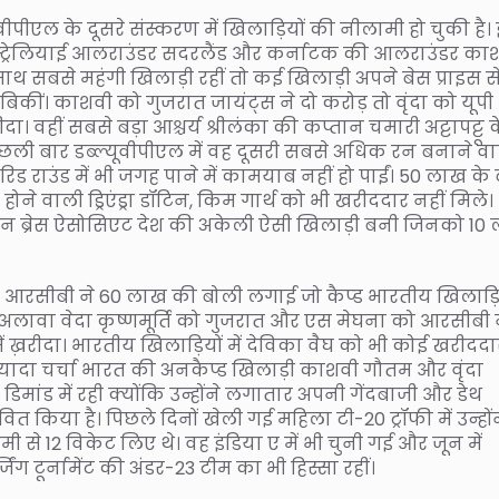
वीपीएल के दूसरे संस्करण में खिलाड़ियों की नीलामी हो चुकी है।
्ट्रेलियाई आलराउंडर सदरलैंड और कर्नाटक की आलराउंडर का
थ सबसे महंगी खिलाड़ी रहीं तो कई खिलाड़ी अपने बेस प्राइस स
िकीं। काशवी को गुजरात जायंट्स ने दो करोड़ तो वृंदा को यूपी
रीदा। वहीं सबसे बड़ा आश्चर्य श्रीलंका की कप्तान चमारी अट्टापट्टू 
छली बार डब्ल्यूवीपीएल में वह दूसरी सबसे अधिक रन बनाने व
रिड राउंड में भी जगह पाने में कामयाब नहीं हो पाईं। 50 लाख के 
होने वाली ड्रिएंड्रा डॉटिन, किम गार्थ को भी खरीददार नहीं मिले।
ीन ब्रेस ऐसोसिएट देश की अकेली ऐसी खिलाड़ी बनी जिनको 10
 आरसीबी ने 60 लाख की बोली लगाई जो कैप्ड भारतीय खिलाड़ि
अलावा वेदा कृष्णमूर्ति को गुजरात और एस मेघना को आरसीबी 
ं ख़रीदा। भारतीय खिलाड़ियों में देविका वैघ को भी कोई खरीददा
्यादा चर्चा भारत की अनकैप्ड खिलाड़ी काशवी गौतम और वृंदा
डिमांड में रही क्योंकि उन्होंने लगातार अपनी गेंदबाजी और डेथ
ावित किया है। पिछले दिनों खेली गई महिला टी-20 ट्रॉफी में उन्हों
मी से 12 विकेट लिए थे। वह इंडिया ए में भी चुनी गई और जून में
जिंग टूर्नामेंट की अंडर-23 टीम का भी हिस्सा रहीं।