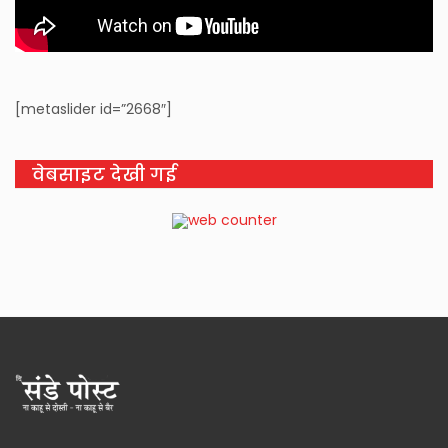
[metaslider id=”2668″]
वेबसाइट देखी गई