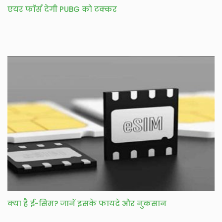
एयर फाॅर्स देगी PUBG को टक्कर
क्या है ई-सिम? जानें इसके फायदे और नुकसान