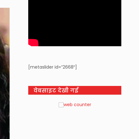
[metaslider id=”2668″]
वेबसाइट देखी गई