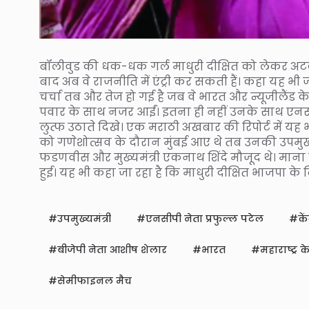
बॉलीवुड की धक-धक गर्ल माधुरी दीक्षित को लेकर अटकल
बाद अब वे राजनीति में एंट्री कर सकती हैं। कहा यह भी ज
चर्चा तब और तेज हो गई है जब वे भारत और न्यूजीलैंड क
पवार के साथ नजर आईं। इतना ही नहीं उनके साथ एनसी
लुत्फ उठाते दिखे। एक मराठी अखबार की रिपोर्ट में यह भ
को गणेशोत्सव के दौरान मुंबई आए थे तब उनकी उपमुख्यम
फडणवीस और मुख्यमंत्री एकनाथ शिंदे मौजूद थे। माना 
हुई। यह भी कहा जा रहा है कि माधुरी दीक्षित भाजपा 
उपमुख्यमंत्री
एनसीपी नेता प्रफुल्ल पटेल
कें
बीजेपी नेता आशीष शेलार
भारत
महाराष्ट्र क
सेमीफाइनल मैच