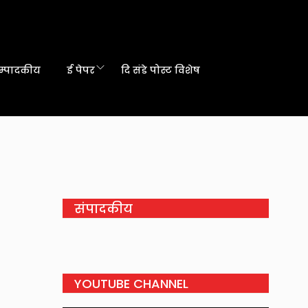
म्पादकीय
ई पेपर
दि संडे पोस्ट विशेष
संपादकीय
YOUTUBE CHANNEL