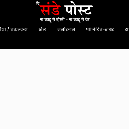
यां / चकल्लस
खेल
मनोरंजन
पॉजिटिव-खबर
स