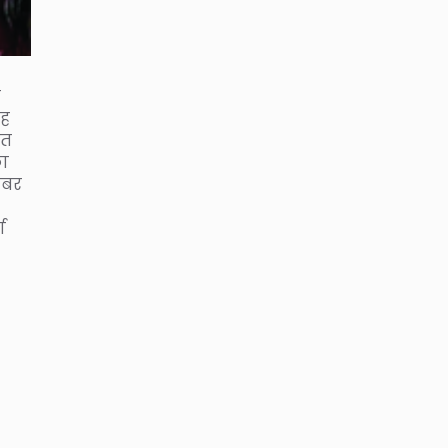
े
यह
ीत
का
ंबर
ा