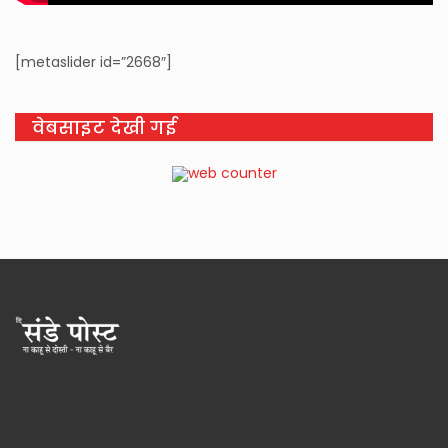
[metaslider id=”2668″]
वेबसाइट देखी गई