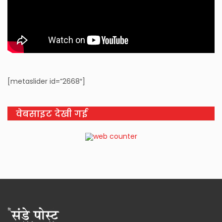
[metaslider id=”2668″]
वेबसाइट देखी गई