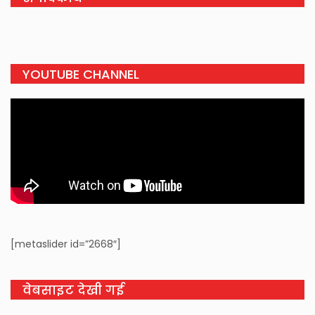
YOUTUBE CHANNEL
[metaslider id=”2668″]
वेबसाइट देखी गई