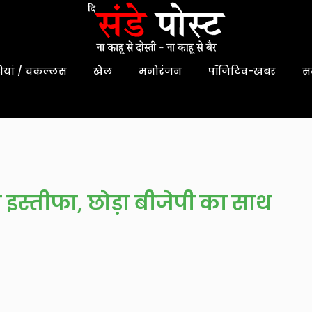
यां / चकल्लस
खेल
मनोरंजन
पॉजिटिव-खबर
स
ा इस्तीफा, छोड़ा बीजेपी का साथ