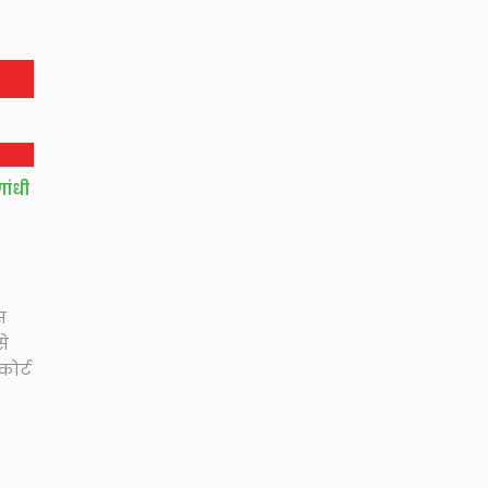
ांधी
स
से
कोर्ट