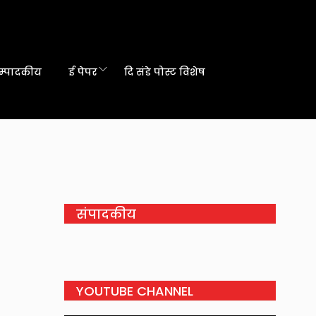
म्पादकीय
ई पेपर
दि संडे पोस्ट विशेष
संपादकीय
YOUTUBE CHANNEL