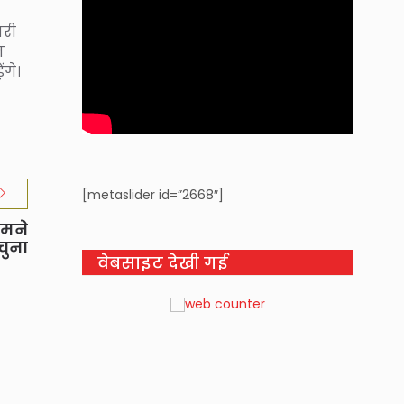
ारी
न
गे।
[metaslider id=”2668″]
हमने
चुना
वेबसाइट देखी गई