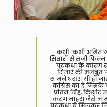
कभी-कभी अमिताभ 
सितारों से सजी फिल्म
पटकथा के कारण रा
सितारे की मजबूत पट
सामने धराशायी हो जात
कांग्रेस का है जिसके
प्रीतम सिंह, किशोर उ
करण माहरा जैसे नामी
पटकथा ये मिलकर लिख