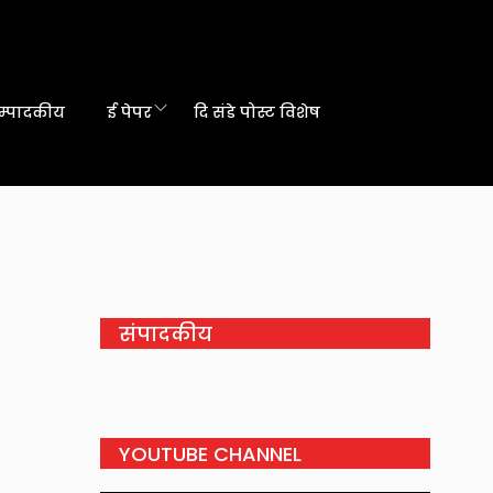
म्पादकीय
ई पेपर
दि संडे पोस्ट विशेष
संपादकीय
YOUTUBE CHANNEL