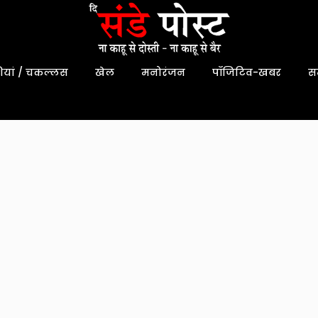
यां / चकल्लस
खेल
मनोरंजन
पॉजिटिव-खबर
स