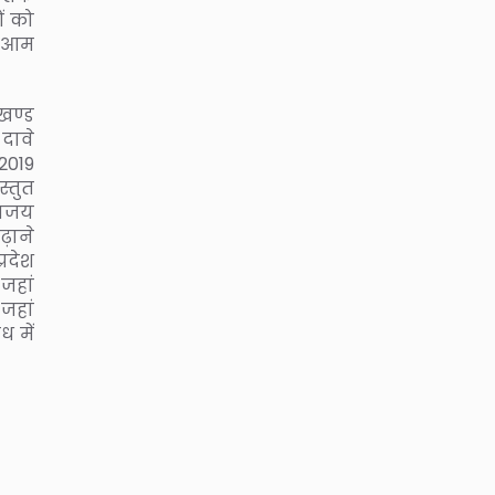
ं को
का आम
ाखण्ड
 दावे
2019
्तुत
राजय
बढ़ाने
्रदेश
 जहां
 जहां
 में