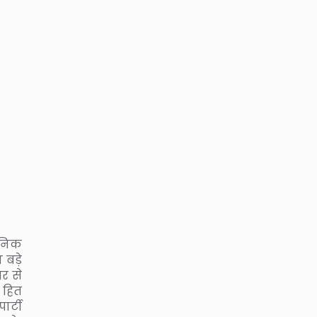
गठनिक
 बड़े
तर से
 हित
ार्टी