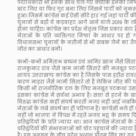
पदाधिकारी भी इनके साथ चले गए क्योंकि इनकी निष्ठा प
बांट लिए या फिर गुट बना लिए जिसने पार्टी को नुकसा
हुआ। जिसमें कांग्रेस कई ऐसी सीटें हार गई जहां पार्
चुनावों से बढ़ी ये कड़वाहट आगे आने वाले 2019 के लो
होना चाहिए। कांग्रेस का प्रदेश नेतृत्व जिस प्रकार बंट
नेताओं के प्रति व्यक्तिगत निष्ठा के आधार पर हो गय
विधानसभा चुनावों के नतीजों से भी सबक लेने का तैय
जीत का आधार बनी।
कभी-कभी अमिताभ बच्चन एवं आमिर खान जैसे सितारो
राजकुमार राव जैसे कम नामी सितारे की मजबूत पटकथा
शायद उत्तराखण्ड कांग्रेस का है जिसके पास हरीश रावत, 
करण माहरा जैसे नामी सितारे तो हैं लेकिन जीत की प
किसी भी राजनीतिक दल के लिए मजबूत पटकथा उसके शी
इसका कांग्रेस में सर्वथा अभाव है। सत्ता से हटने 
विरुद्ध कांग्रेस कहीं संघर्ष करती नजर नहीं आई जबकि मध
नेताओं के लंबे संघर्ष का ही परिणाम हैं। कांग्रेसी भले 
नहीं जो भाजपा ने विपक्ष में रहते अजय भट्ट के समय दि
प्रतिद्वंदियों के प्रति ज्यादा था। आज कांग्रेस नेताओ
प्रतिद्वंदियों की संभावनाओं को चोट पहुंचाने की ज्या
है। इस अनबन के बीच प्रदेश अध्यक्ष प्रीतम सिंह का