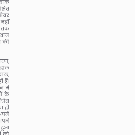
इलाके
्षित
 मेयर
नहीं
तर तक
्थान
स की
ारण,
 हाल
जवाल,
हैं।
 में
ं के
ग्रेस
खा ही
 अपने
 अपने
ी हुआ
ी को