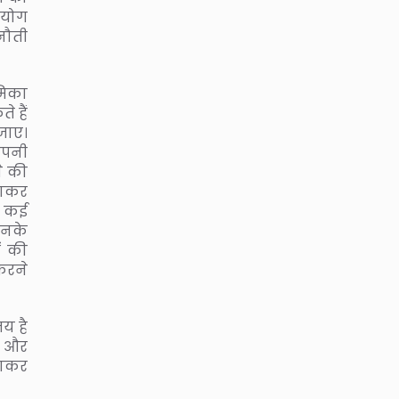
सहयोग
ुनौती
मिका
े हैं
 जाए।
 अपनी
े की
वाकर
ा कई
उनके
ं की
करने
य है
ं और
पनाकर