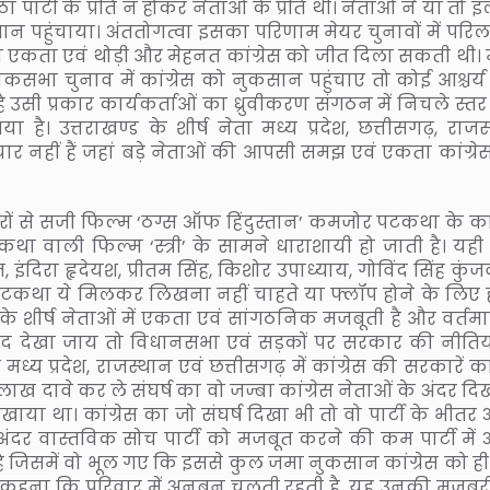
ार्टी के प्रति न होकर नेताओं के प्रति थी। नेताओं ने या तो 
न पहुंचाया। अंततोगत्वा इसका परिणाम मेयर चुनावों में परिलक
टी की एकता एवं थोड़ी और मेहनत कांग्रेस को जीत दिला सकती थी।
कसभा चुनाव में कांग्रेस को नुकसान पहुंचाए तो कोई आश्चर्य 
ा है उसी प्रकार कार्यकर्ताओं का ध्रुवीकरण संगठन में निचले स्
ा है। उत्तराखण्ड के शीर्ष नेता मध्य प्रदेश, छत्तीसगढ़, राजस
ार नहीं हैं जहां बड़े नेताओं की आपसी समझ एवं एकता कांग्रे
ं से सजी फिल्म ‘ठग्स ऑफ हिंदुस्तान’ कमजोर पटकथा के क
 वाली फिल्म ‘स्त्री’ के सामने धाराशायी हो जाती है। यही
इंदिरा हृदेयश, प्रीतम सिंह, किशोर उपाध्याय, गोविंद सिंह कुं
टकथा ये मिलकर लिखना नहीं चाहते या फ्लॉप होने के लिए ही 
र्ष नेताओं में एकता एवं सांगठनिक मजबूती है और वर्तमान
के बाद देखा जाय तो विधानसभा एवं सड़कों पर सरकार की नीतियो
्य प्रदेश, राजस्थान एवं छत्तीसगढ़ में कांग्रेस की सरकारें कां
ही लाख दावे कर ले संघर्ष का वो जज्बा कांग्रेस नेताओं के अंदर दि
खाया था। कांग्रेस का जो संघर्ष दिखा भी तो वो पार्टी के भीतर
ं के अंदर वास्तविक सोच पार्टी को मजबूत करने की कम पार्टी में
दा है जिसमें वो भूल गए कि इससे कुल जमा नुकसान कांग्रेस को ह
 यह कहना कि परिवार में अनबन चलती रहती है, यह उनकी मजबूर