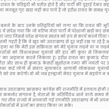
ीश रावत के प्रतिद्वंदी भी प्रतीत होते हैं और पार्टी की दुहाई देकर 
अपना मजबूत गुट खड़ा नहीं कर पाये हैं जो हरीश रावत के समक्ष च
ी बनने के बाद उनके प्रतिद्वंदियों को लगा था कि रावत की भू
ये संदेश गया कि जो वरिष्ठ नेता पार्टी में परेशानी खड़ी कर सकत
या जाए जिससे प्रदेश संगठन स्वतंत्र को रूप से कार्य करने दिया
 गहरी हैं कि वे खुद को उत्तराखण्ड से दूर नहीं रख पा रहे हैं
 कहना था कि मेरी इस सक्रियता को मेरे चुनाव लड़ने या न लड़न
कार्यकर्ताओं को विधानसभा चुनावों की हार की कुंठा से निकल
ट जाने का आहवान करने निकला हूं। हरीश रावत का कुमाऊं दौर
ा दौरा और साथ ही कुमाऊं केसरी खुशीराम टम्टा की जयंती पर 
्थिति तथा कई लोगों से संवाद मुलाकात आगामी लोकसभा चुनावो
ति को तय करेगी। वो भी जब हल्द्वानी मेयर चुनाव में सहयेग न 
थ उत्तराखण्ड खासकर कांग्रेस की राजनीति में हलचल होनी त
ं कमजोर संगठन है, नेताओं के अंतिर्विरोध आने वाले समय मे
ते गए तीन राज्यों में अपनायी गई रणनीति उत्तराखण्ड में भी अ
्यकर्ताओं में ऊर्जा का संचार किया जा सके।