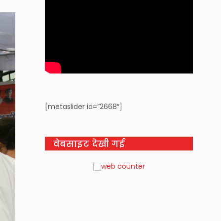
[metaslider id=”2668″]
वेबसाइट देखी गई