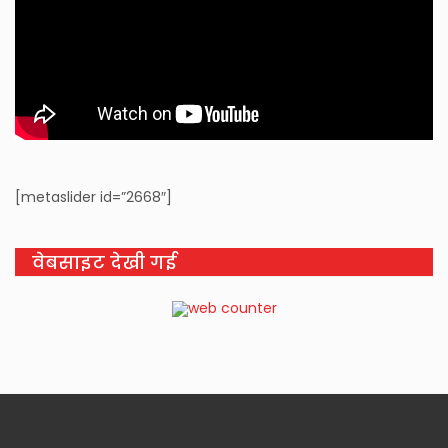
[metaslider id=”2668″]
वेबसाइट देखी गई