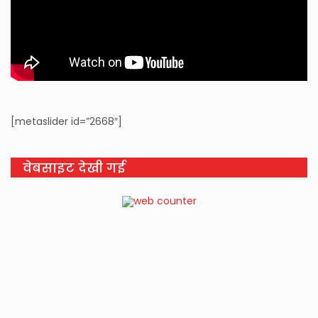
[metaslider id=”2668″]
वेबसाइट देखी गई