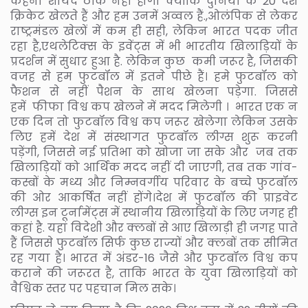
कहना शायद ठीक नहीं होगा क्योंकि दुनिया के 20 देश
क्रिकेट खेलते हैं और हम उनमें अव्वल हैं.,ओलंपिक से लेकर
राष्ट्रमंडल खेलों में कम ही सही, लेकिन भारत पदक जीत
रहा है,एथलेटिक्स के इवेंट्स में भी भारतीय खिलाड़ियों के
प्रदर्शन में सुधार हुआ है. लेकिन कुछ कमी जरूर है, जिसकी
वजह से हम फुटबॉल में इतने पीछे हैं। हमे फुटबॉल को
फैशन से नहीं पैशन के साथ खेलना पड़ेगा. जिससे
हमें फीफा विश्व कप खेलने में मदद मिलेगी । भारत एक न
एक दिन तो फुटबॉल विश्व कप जरूर खेलेगा लेकिन उसके
लिए हमें देश में संस्थागत फुटबॉल लीग्स शुरू करनी
पड़ेंगी, जिससे नई प्रतिभा को खोजा जा सके और जब तक
खिलाड़ियों को आर्थिक मदद नहीं दी जाएगी, तब तक गांव-
कस्बों के मध्य और निम्नवर्गीय परिवार के बच्चे फुटबॉल
की ओर आकर्षित नहीं होंगे।देश में फुटबॉल की प्राइवेट
लीग्स इन टूर्नामेंट्स में स्थानीय खिलाड़ियों के लिए जगह ही
कहां है. यहां विदेशी और क्लबों से आए खिलाड़ी ही जगह पाते
हैं जिससे फुटबॉल सिर्फ कुछ राज्यों और क्लबों तक सीमित
रह गया है। भारत में अंडर-16 जैसे और फुटबॉल विश्व कप
कराने की जरूरत है, ताकि भारत के युवा खिलाड़ियों को
वैश्विक स्तर पर पहचान मिल सके।