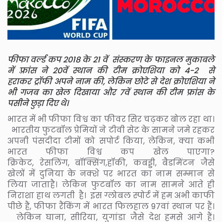
फीफा वर्ल्ड कप 2018 के 21 वें संस्करण के फाइनल मुकाबले
में फ़्रांस ने 20वें स्थान की टीम क्रोएशिया को 4-2 से
हराकर ट्रॉफी अपने नाम की, लेकिन छोटे से देश क्रोएशिया ने
भी गजब का खेल दिखाया और 7वें स्थान की टीम फ्रांस के
पसीने छुड़ा दिए थे।
भारत में भी फीफा विश्व का फीवर सिर चढ़कर बोल रहा था।
भारतीय फुटबॉल प्रेमियों ने टीवी सेट के सामने जमे रहकर
अपनी पंसदीदा टीमों को सपोर्ट किया, लेकिन, क्या कभी
भारत फीफा विश्व कप खेल पाएगा?
क्रिकेट, रेसलिंग, बॉक्सिंग,हॉकी, कबड्डी, बैडमिंटन जैसे
खेलों में दुनिया के नक्शे पर भारत का नाम सम्मान से
लिया जाताहै। लेकिन फुटबॉल का नाम सामने आते ही
निराशा हाथ लगती है। इस ग्लोबल स्पोर्ट में हम अभी काफी
पीछे हैं, फीफा रैंकिंग में भारत फिलहाल 97वां स्थान पर हैं।
लेकिन घाना, सीरिया, युगांडा जैसे देश हमसे आगे हैं।