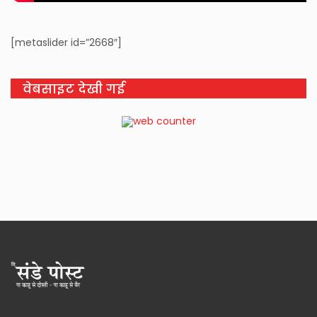
[metaslider id=”2668″]
वेबसाइट देखी गई