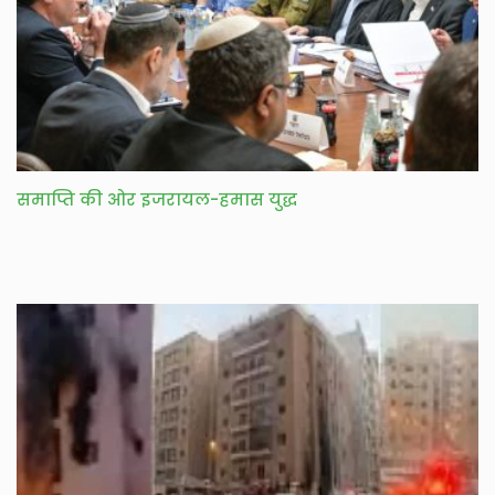
समाप्ति की ओर इजरायल-हमास युद्ध