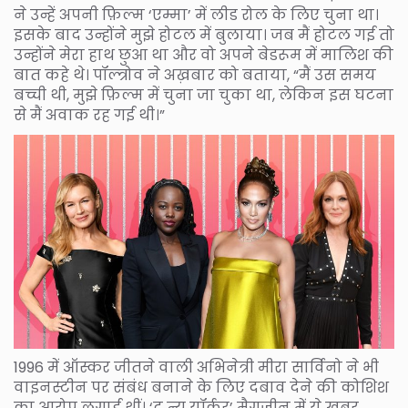
ने उन्हें अपनी फ़िल्म ‘एम्मा’ में लीड रोल के लिए चुना था।
इसके बाद उन्होंने मुझे होटल में बुलाया। जब मैं होटल गई तो
उन्होंने मेरा हाथ छुआ था और वो अपने बेडरूम में मालिश की
बात कहे थे। पॉल्त्रोव ने अख़बार को बताया, “मैं उस समय
बच्ची थी, मुझे फ़िल्म में चुना जा चुका था, लेकिन इस घटना
से मैं अवाक रह गई थी।”
1996 में ऑस्कर जीतने वाली अभिनेत्री मीरा सार्विनो ने भी
वाइनस्टीन पर संबंध बनाने के लिए दबाव देने की कोशिश
का आरोप लगाई थीं। ‘द न्यू यॉर्कर’ मैगज़ीन में ये खबर