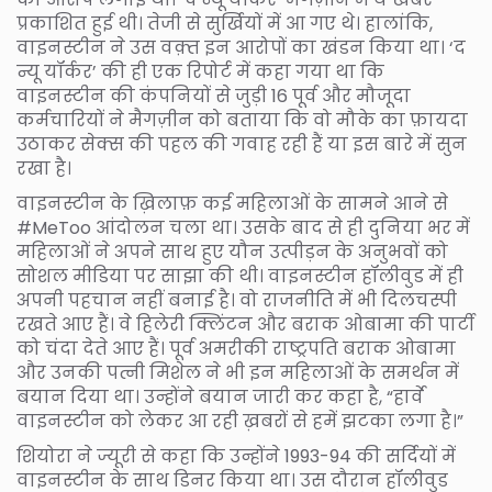
प्रकाशित हुई थी। तेजी से सुर्खियों में आ गए थे। हालांकि,
वाइनस्टीन ने उस वक़्त इन आरोपों का खंडन किया था। ‘द
न्यू यॉर्कर’ की ही एक रिपोर्ट में कहा गया था कि
वाइनस्टीन की कंपनियों से जुड़ी 16 पूर्व और मौजूदा
कर्मचारियों ने मैगज़ीन को बताया कि वो मौके का फ़ायदा
उठाकर सेक्स की पहल की गवाह रही हैं या इस बारे में सुन
रखा है।
वाइनस्टीन के ख़िलाफ़ कई महिलाओं के सामने आने से
#MeToo आंदोलन चला था। उसके बाद से ही दुनिया भर में
महिलाओं ने अपने साथ हुए यौन उत्पीड़न के अनुभवों को
सोशल मीडिया पर साझा की थी। वाइनस्टीन हॉलीवुड में ही
अपनी पहचान नहीं बनाई है। वो राजनीति में भी दिलचस्पी
रखते आए हैं। वे हिलेरी क्लिंटन और बराक ओबामा की पार्टी
को चंदा देते आए हैं। पूर्व अमरीकी राष्ट्रपति बराक ओबामा
और उनकी पत्नी मिशेल ने भी इन महिलाओं के समर्थन में
बयान दिया था। उन्होंने बयान जारी कर कहा है, “हार्वे
वाइनस्टीन को लेकर आ रही ख़बरों से हमें झटका लगा है।”
शियोरा ने ज्यूरी से कहा कि उन्होंने 1993-94 की सर्दियों में
वाइनस्टीन के साथ डिनर किया था। उस दौरान हॉलीवुड