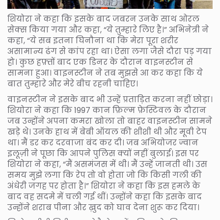
शियोरा ने कहा कि इसके बाद जबरन उनके साथ ओरल
सेक्स किया गया और कहा, “ये तुम्हारे लिए है।” अभिनेत्री ने
कहा, “ये सब इतना घिनौना था कि मेरा पूरा शरीर
असामान्य ढंग से कांप रहा था। ऐसा लगा जैसे दौरा पड़ गया
हो। कुछ हफ़्तों बाद एक डिनर के दौरान वाइनस्टीन से
सामना हुआ। वाइनस्टीन ने तब मुझसे आ कर कहा कि ये
बात तुम्हारे और मेरे बीच रहनी चाहिए।
वाइनस्टीन ने इसके बाद भी उन्हें प्रताड़ित करना नहीं छोड़ा।
शियोरा ने कहा कि 1997 कान फ़िल्म फ़ेस्टिवल के दौरान
जब उन्होंने अपना कमरा खोला तो बाहर वाइनस्टीन सामने
खड़े थे। उनके हाथ में बेबी ऑयल की शीशी थी और मूवी टेप
था। मैं डर कर दरवाजा बंद कर दी। जब अभियोजर ज्वान
इलूज़ी ने पूछा कि आपने पुलिस क्यों नहीं बुलाई। इस पर
शियोरा ने कहा, “मैं असमंजस में थी। मैं उन्हें जानती थी। उस
समय मुझे लगा कि रेप तो वो होता जो कि किसी गली की
अंधेरी जगह पर होता है।” शियोरा ने कहा कि इस हमले के
बाद वह सदमे में चली गई थीं। उन्होंने कहा कि इसके बाद
उन्होंने शराब पीना और ख़ुद को घाव देना शुरू कर दिया।