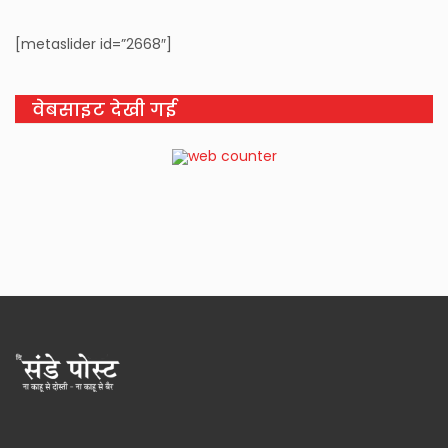
[metaslider id=”2668″]
वेबसाइट देखी गई