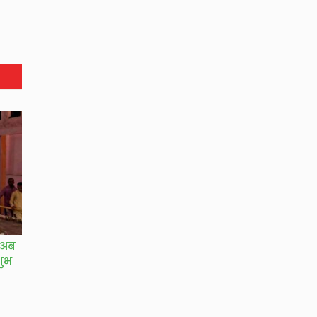
, अब
शुभ