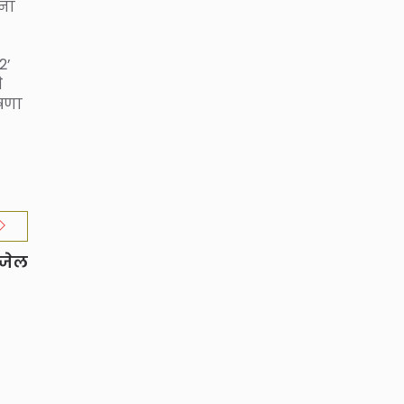
ोना
2’
े
षणा
 जेल