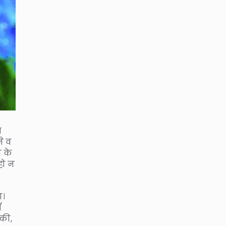
ज
े व
न के
हो न
ा।
ॉ
िकी,