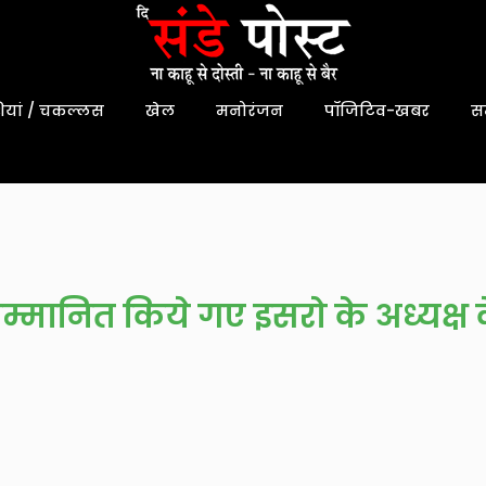
यां / चकल्लस
खेल
मनोरंजन
पॉजिटिव-खबर
स
म्मानित किये गए इसरो के अध्यक्ष 