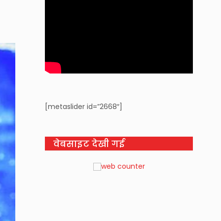
[metaslider id=”2668″]
वेबसाइट देखी गई