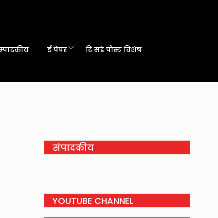
म्पादकीय
ई पेपर
दि संडे पोस्ट विशेष
संपादकीय
YOUTUBE CHANNEL