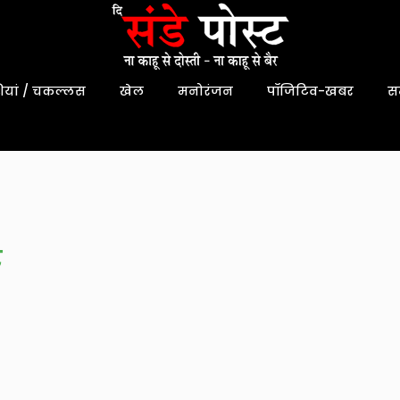
यां / चकल्लस
खेल
मनोरंजन
पॉजिटिव-खबर
स
ट