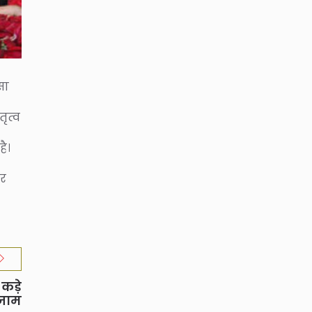
सा
ृत्व
ै।
और
कड़े
जाम