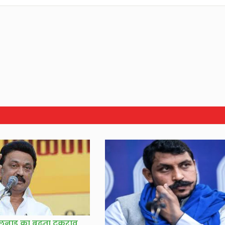
लनाडु का बढ़ता टकराव