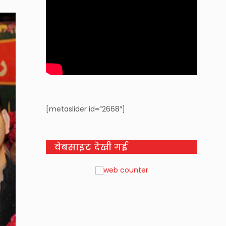
[metaslider id=”2668″]
वेबसाइट देखी गई