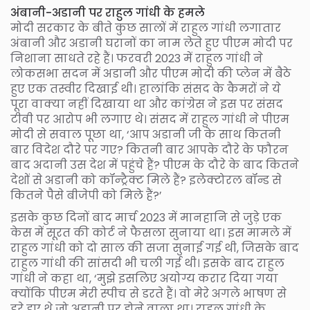
अंबानी-अडानी पर राहुल गांधी के हमले
मोदी सरकार के बीते कुछ सालों में राहुल गांधी लगातार
अंबानी और अडानी घरानों का नाम लेते हुए पीएम मोदी पर
निशाना साधते रहे हैं। फरवरी 2023 में राहुल गांधी ने
लोकसभा सदन में अडानी और पीएम मोदी की प्लेन में बैठे
हुए एक तस्वीर दिखाई थी। हालांकि संसद के कैमरों ने ये
पूरा वाक्या नहीं दिखाया था और कांग्रेस ने इस पर संसद
टीवी पर आरोप भी लगाए थे। संसद में राहुल गांधी ने पीएम
मोदी से सवाल पूछा था, ‘आप अडानी जी के साथ कितनी
बार विदेश दौरे पर गए? कितनी बार आपके दौरे के फौरन
बाद अदानी उस देश में पहुंचे हैं? पीएम के दौरे के बाद कितने
देशों से अडानी को कॉन्ट्रैक्ट मिले हैं? इलेक्टोरल बॉन्ड से
कितने पैसे बीजेपी को मिले हैं?’
इसके कुछ दिनों बाद मार्च 2023 में मानहानि से जुड़े एक
केस में सूरत की कोर्ट ने फैसला सुनाया था। इस मामले में
राहुल गांधी को दो साल की सजा सुनाई गई थी, जिसके बाद
राहुल गांधी की सांसदी भी चली गई थी। इसके बाद राहुल
गांधी ने कहा था, ‘मुझे इसलिए अयोग्य करार दिया गया
क्योंकि पीएम मेरी स्पीच से डरते हैं। वो मेरे अगले भाषण से
डरे हुए थे जो अडानी पर होने वाला था। राहुल गांधी के