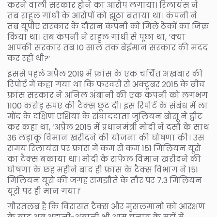
करने वाली सरकार होने का आरोप लगाया। रिलायंस ने
तब राहुल गांधी के आरोपों को झूठा बताया था। कंपनी ने
तब यूपीए सरकार के दौरान कंपनी को मिले ठेकों का जिक्र
किया था। तब कंपनी ने राहुल गांधी से पूछा था, ‘क्या
आपकी सरकार तब 10 साल तक बेईमान सरकार की मदद
कर रही थी?’
इससे पहले अप्रैल 2019 में फ्रांस के एक चर्चित अखबार की
रिपोर्ट में कहा गया था कि फरवरी से अक्टूबर 2015 के बीच
फ्रांस सरकार ने अनिल अंबानी की एक कंपनी को लगभग
1100 करोड़ रुपए की टैक्स छूट दी। इस रिपोर्ट के संबंध में ला
मोंद के दक्षिण एशिया के संवाददाता जुलियन बोसू ने ट्वीट
कर कहा था, ‘अप्रैल 2015 में प्रधानमंत्री मोदी ने दसौ के साथ
36 लड़ाकू विमान खरीदने की योजना की घोषणा की। उस
समय रिलायंस पर फ्रांस में कम से कम 151 मिलियन यूरो
का टैक्स बकाया था। मोदी के राफेल विमान खरीदने की
घोषणा के छह महीने बाद ही फ्रांस के टैक्स विभाग ने 151
मिलियन यूरो की जगह समझौते के तौर पर 7.3 मिलियन
यूरो पर ही मान गया।’
गौरतलब है कि विरासत टैक्स और मुसलमानों को आरक्षण