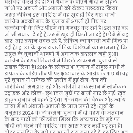
घेराबंदी करते रहे हैं। अब अचानक पीएम मोदी ने राहुल
गांधी पर अडानी और अंबानी को लेकर पलटवार किया
जरूर लेकिन इस कोशिश में वह खुद ही घिर गए। यानी
कांग्रेस अबकी बार के चुनाव में अपनी ही पिच पर
बल्लेबाजी के लिए पीएम को मजबूर कर रही है। इस बार वह
जो भी बयान दे रहे हैं, उसमें खुद ही घिरते जा रहे हैं। ऐसे में वह
बार-बार बयान बदल रहे हैं, लेकिन कामयाबी नहीं मिल पा
रही है। हालांकि कुछ राजनीतिक विशेषज्ञों का मानना है कि
राहुल के चुनावी भाषणों में अचानक बदलाव नहीं हुआ।
कांग्रेस के रणनीतिकारों ने पिछले लोकसभा चुनाव से
सबक लिया है। 2019 के लोकसभा चुनाव में राहुल गांधी ने
राफेल के जरिए बीजेपी पर भ्रष्टाचार के आरोप लगाए थे। वह
पूरे चुनाव में राफेल की खरीद में हुई लेन-देन की
बारीकियां समझाते रहे और बीजेपी पाकिस्तान में सर्जिकल
स्ट्राइक और लोक- लुभावन मुद्दों पर बाजी मार ले गई। खुद
राहुल चुनाव से पहले इंडिया गठबंधन की बैठक और न्याय
यात्रा में भी अंबानी-अडानी के नाम जपते रहे। सूत्रों के
अनुसार 2024 के लोकसभा चुनाव में दो चरण के मतदान
के बाद पार्टी को फीडबैक मिला कि भ्रष्टाचार के मुद्दे पर
मोदी को घेरने की कोशिश का खास असर नहीं पड़ रहा है।
वोटर जनहित के मुद्दों पर अपनी राय बना रहे हैं, इसलिए अब