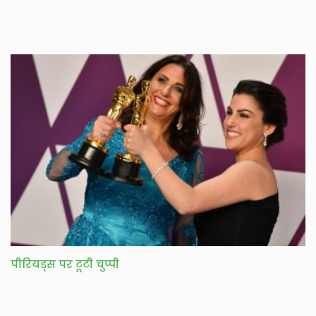
पीरियड्स पर टूटी चुप्पी