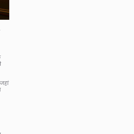
ख
े
े
जहां
त