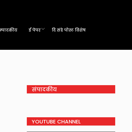
म्पादकीय
ई पेपर
दि संडे पोस्ट विशेष
संपादकीय
YOUTUBE CHANNEL