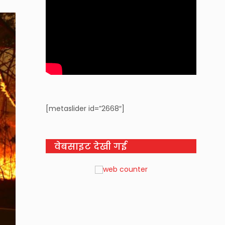
[metaslider id=”2668″]
वेबसाइट देखी गई