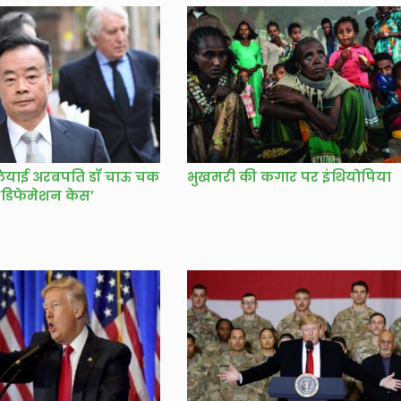
ेलियाई अरबपति डॉ चाऊ चक
भुखमरी की कगार पर इंथियोपिया
 ‘डिफेमेशन केस’