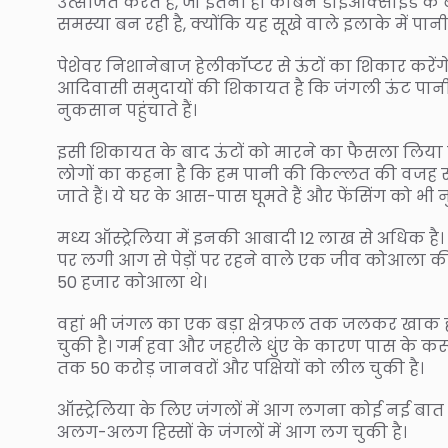
उत्सर्जित करते हैं, जो इतनी ही कार्बन डाइऑक्साइड क
समस्या बन रही है, क्योंकि यह सूखे वाले इलाके में पानी प
पेशेवर निशानेबाज हेलीकॉप्टर से ऊंटों का शिकार करेंगे।
आदिवासी समुदायों की शिकायत है कि जंगली ऊंट पानी क
नुकसान पहुंचाते हैं।
इसी शिकायत के बाद ऊंटों को मारने का फैसला लिया ग
लोगों का कहना है कि हम पानी की किल्लत की वजह से 
जाते हैं। ये घर के आस-पास घूमते हैं और फेंसिंग को भी न
मध्य ऑस्ट्रेलिया में इनकी आबादी 12 लाख से अधिक है। ब
पर लगी आग से पेड़ों पर रहने वाले एक जीव कोआला की
50 हजार कोआला थे।
वहां भी जंगल का एक बड़ा क्षेत्रफल तक जलकर खाक ह
चुकी है। गर्म हवा और जहरीले धुंए के कारण पास के कस्
तक 50 करोड़ जानवरों और पक्षियों को लील चुकी है।
ऑस्ट्रेलिया के लिए जंगलों में आग लगना कोई नई बात 
अलग-अलग हिस्सों के जंगलों में आग लग चुकी है।