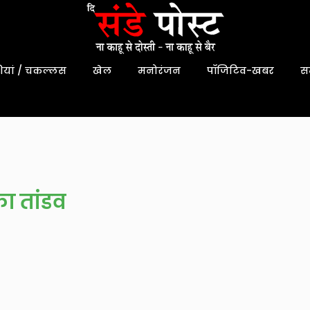
यां / चकल्लस
खेल
मनोरंजन
पॉजिटिव-खबर
स
का तांडव