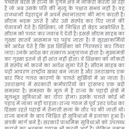
पच्चीस बरस से राज्य के दुर्गम क्षेत्र में नौकरी करती आ रही
है जो अब उसके पति की मृत्यु के पश्चात संभव नहीं है। वह
राजधानी देहरादून में अपने स्थानांतरण की मांग करती हैं।
सीएम भड़क उठते हैं और उसे सस्पेंड कर दिए जाने की
चेतावनी देते हैं। शिक्षिका, जो निश्चित ही बेहद आक्रोशित है,
सीएम को पलट कर जवाब दे देती है। इससे सीएम साहब का
गुस्सा सातवें आसमान पर पहुंच जाता है। वे सुरक्षाकर्मियों
को आदेश देते हैं कि इस शिक्षिका को गिरफ्तार कर लिया
जाए। उनके आदेश का तत्काल अनुपालन होता है। मुख्यमंत्री
का गुस्सा इतने से ही शांत नहीं होता। वे शिक्षका को नौकरी
से सस्पेंड भी करने का आदेश सुना देते हैं। सीएम साहब का
यही आचरण राष्ट्रीय खबर बन जाता है और उत्तराखण्ड एक
बार फिर गलत कारणों के चलते सुर्खियों में आ जाता है।
उत्तराखण्ड में सरकारी कर्मचारियों का ट्रांसफर एक बड़ी
समस्या है। समस्या के मूल में है राज्य के पहाड़ी क्षेत्रों में
मूलभूत सुविधाओं का टोटा होना। इसके चलते कोई भी
पहाड़ में जाना नहीं चाहता। राज्य गठन से पूर्व उत्तर प्रदेश का
हिस्सा रहते पहाड़ों में तैनाती सजा के तौर पर की जाती थी।
राज्य बनने के बाद निश्चित ही सुविधाओं में इजाफा हुआ है।
संपर्क मार्ग बने हैं। सरकारें प्राथमिक सुविधाओं को उपलब्ध
कराने का भरसक प्रयास भी करती आई हैं। लेकिन तमाम