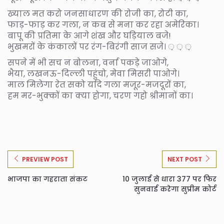
ख्याल मत करो जनसाधारण की रोजी का, रोटी का,
फाड़-फाड़ कर गला, न कब से मना कर रहा अमेरिका।
बापू की प्रतिमा के आगे शंख और घड़ियाल बजे!
भुखमरों के कंकालों पर रंग-बिरंगी साज सजे। ़ ़ ़
सपने में भी सच न बोलना, वर्ना पकड़े जाओगे,
भैया, लखनऊ-दिल्ली पहुंचो, मेवा मिसरी पाओगे।
माल मिलेगा रेत सको यदि गला मजूर-मजदूरों का,
हम मर-भुक्कों का क्या होगा, चरण गहो श्रीमानों का।
PREVIEW POST
NEXT POST
भाजपा का गहराता संकट
10 जुलाई से धारा 377 पर फि‍र
सुनवाई करेगा सुप्रीम कोर्ट