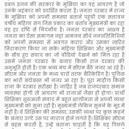
डबल इंजन की सरकार के मुखिया का वह आचरण है जो
उनके अहंकार को प्रदर्शित करता है। जनता दरबार में राज्य
के मुखिया को अपनी समस्या बताने पहुंची एक सत्तावन
वर्षीय महिला संग जिस प्रकार का बर्ताव मुख्यमंत्री का रहा
वह हर दृष्टि से निदंनीय है। जनता दरबार का आशय है
जनता का ऐसा समागम जहां आमजन सीधे जनप्रतिनिधियों
को अपनी समस्या से अवगत कराए और उसका त्वरित
निराकरण किया जा सके। महिला शिक्षिका और मुख्यमंत्री
के बीच हुए संवाद का जो वीडियो देखने को मिल रहा है
उसमें जनता दरबार के बजाए किसी राज दरबार की
अनुभूति होती है। एक भव्य मंच में सीएम बैठे नजर आ रहे हैं।
सीएम और जनता के मध्य चारों तरफ बैरिकेडिंग है। पुलिस
का भारी बंदोबस्त भी नजर आ रहा है। पूरा माहौल किसी
राजा के दरबार सरीखा है। जाहिर है जब राजदरबार समान
व्यवस्था होगी तो आचरण भी राजाओं जैसा ही होगा। प्रार्थी
शिक्षिका शुरुआती संवाद में बहुत शालीनता से अपनी व्यथा
मुख्यमंत्री को सुना रही हैं। मुख्यमंत्री लेकिन सुनने के मूड में
नहीं हैं। वे शिक्षिका की समस्या, उसकी व्यथा पर कुछ कहने
के बजाए उल्टे उस पर नाराज होने लगते हैं। शिक्षिका सीएम
से बहस करती है, उन्हें बताना चाहती है कि वह पिछले