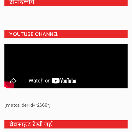
संपादकीय
YOUTUBE CHANNEL
[metaslider id=”2668″]
वेबसाइट देखी गई