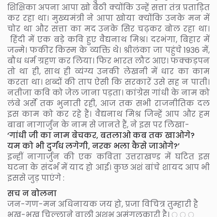
शिक्षिका अपना आपा खो बैठी क्योंकि उन्हें सत्ता तंत्र प्रताड़ित
कर रहा था। मुख्यमंत्री ने आपा खोया क्योंकि उनके मन में
चोर था और सत्ता का मद उनके सिर चढ़कर बोल रहा था।
हिंदी में एक बड़े कवि हुए वैद्यनाथ मिश्र। दरभंगा, बिहार में
जन्मे। फकीर किस्म के व्यक्ति थे। श्रीलंका जा पहुंचे 1936 में,
बौध धर्म ग्रहण कर लिया। फिर भारत लौट आए। फक्कड़पन
तो था ही, साथ ही व्यंग्य उनकी लेखनी में धार का काम
करता था। शब्दों की ताप ऐसी कि सरकारें उसे सह न पाती।
नतीजा कवि को जेल जाना पड़ता। कांग्रेस गांधी के नाम को
लंबे अर्से तक भुनाती रही, आज तक सभी राजनीतिक दल
इस काम को कर रहे हैं। वैद्यनाथ मिश्र जिन्हें आप और हम
बाबा नागार्जुन के नाम से जानते हैं, ने इस पर लिखा-
‘गांधी जी का नाम बेचकर, बतलाओ कब तक खाओगे?
यम को भी दुर्गंध लगेगी, नरक भला कैसे जाओगे?’
इन्हीं नागार्जुन की एक कविता उत्तराखण्ड में घटित इस
घटना के संदर्भ में याद हो आई। कुछ अशं बांचे शायद आप भी
इससे जुड़ पाएंगे :
सच न बोलना
जन-गण-मन अधिनायक जय हो, प्रजा विचित्र तुम्हारी है
भूख-भूख चिल्लाने वाली अशुभ अमंगलकारी है। ़ ़ ़