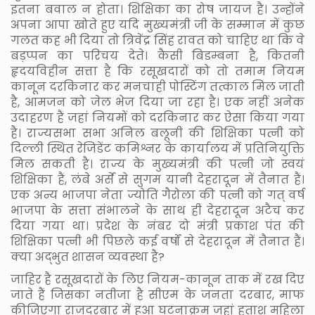
इतना बवाल न होता। शिक्षिका का रोष जायज है। उन्होंने
अपना आपा खोते हुए यदि मुख्यमंत्री जी के सम्मान में कुछ
गलत कह भी दिया तो त्रिवेंद्र सिंह रावत को चाहिए था कि वे
बड़प्पन का परिचय देते। कैसी बिडम्बना है, कितनी
हृदयविहीन सत्ता है कि रसूखदारों को तो तमाम नियम
कानून दरकिनार कर मनचाही पोस्टिंग तत्काल मिल जाती
है, आमजन को जेल भेज दिया जा रहा है। एक नहीं अनेक
उदाहरण हैं जहां नियमों को दरकिनार कर ऐसा किया गया
है। राज्यसभा सभा अनिल बलूनी की शिक्षिका पत्नी को
दिल्ली स्थित रेजिडेंट कमिश्नर के कार्यालय में प्रतिनियुक्ति
मिल सकती है। राज्य के मुख्यमंत्री की पत्नी जो स्वयं
शिक्षिका हैं, लंबे अर्से से सुगम यानी देहरादून में तैनात हैं।
एक अन्य भाजपा नेता ज्योति गैरोला की पत्नी को गत् वर्ष
भाजपा के सत्ता संभालने के साथ ही देहरादून अटैच कर
दिया गया था। प्रदेश के नंबर दो मंत्री प्रकाश पंत की
शिक्षिका पत्नी भी पिछले कई वर्षों से देहरादून में तैनात हैं।
क्या अद्भुत शासन व्यवस्था है?
जाहिर है रसूखदारों के लिए नियम-कानून ताक में रख दिए
जाते हैं जिसका नतीजा है सीएम के जनता दरबार, माफ
कीजिएगा राजदरबार में हुआ घटनाक्रम जहां हताश महिला