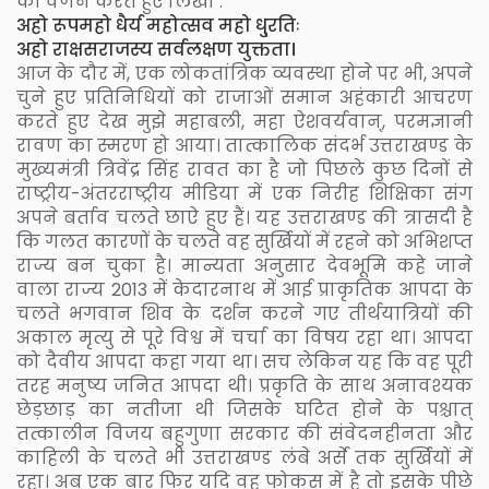
का वर्णन करते हुए लिखा :
अहो रूपमहो धैर्य महोत्सव महो धु्रतिः
अहो राक्षसराजस्य सर्वलक्षण युक्तता।
आज के दौर में, एक लोकतांत्रिक व्यवस्था होने पर भी, अपने
चुने हुए प्रतिनिधियों को राजाओं समान अहंकारी आचरण
करते हुए देख मुझे महाबली, महा ऐशवर्यवान्, परमज्ञानी
रावण का स्मरण हो आया। तात्कालिक संदर्भ उत्तराखण्ड के
मुख्यमंत्री त्रिवेंद्र सिंह रावत का है जो पिछले कुछ दिनों से
राष्ट्रीय-अंतरराष्ट्रीय मीडिया में एक निरीह शिक्षिका संग
अपने बर्ताव चलते छाऐ हुए हैं। यह उत्तराखण्ड की त्रासदी है
कि गलत कारणों के चलते वह सुर्खियों में रहने को अभिशप्त
राज्य बन चुका है। मान्यता अनुसार देवभूमि कहे जाने
वाला राज्य 2013 में केदारनाथ में आई प्राकृतिक आपदा के
चलते भगवान शिव के दर्शन करने गए तीर्थयात्रियों की
अकाल मृत्यु से पूरे विश्व में चर्चा का विषय रहा था। आपदा
को दैवीय आपदा कहा गया था। सच लेकिन यह कि वह पूरी
तरह मनुष्य जनित आपदा थी। प्रकृति के साथ अनावश्यक
छेड़छाड़ का नतीजा थी जिसके घटित होने के पश्चात्
तत्कालीन विजय बहुगुणा सरकार की संवेदनहीनता और
काहिली के चलते भी उत्तराखण्ड लंबे अर्से तक सुर्खियों में
रहा। अब एक बार फिर यदि वह फोकस में है तो इसके पीछे