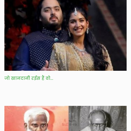
जो खानदानी रईस हैं वो…