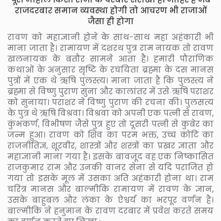
राजदरबार समान व्यवस्था होगी तो आचरण भी राजाओं
जैसा ही होगा
रावण को महाज्ञानी होने के साथ-साथ महा अहंकारी भी
माना जाता है। रामायण में दशरथ पुत्र राम नायक तो रावण
खलनायक के बतौर सामने आता है। हमारी पौराणिक
कथाओं के अनुसार सृष्टि के रचयिता ब्रह्मा के दस मानस
पुत्रों में एक थे ऋषि पुलस्त्य। माना जाता है कि पुलस्त्य ने
ब्रह्मा से विष्णु पुराण सुना और कालांतर में उसे ऋषि पराशर
को सुनाया। पराशर ने विष्णु पुराण की रचना की। पुलसत्य
के पुत्र थे ऋषि विश्रवा। विश्रवा को अपनी एक पत्नी से रावण,
कुंभकर्ण, विभीषण जैसे पुत्र हुए तो दूसरी पत्नी से कुबेर का
जन्म हुआ। रावण को शिव का परम भक्त, उच्च कोटि का
राजनीतिज्ञ, शूरवीर, शास्त्रों और शस्त्रों का प्रखर ज्ञाता और
महाज्ञानी माना गया है। इसके बावजूद वह एक निष्कासित
राजकुमार राम और उनकी वानर सेना से यदि पराजित हो
गया तो इसके मूल में उसका अति अहंकारी होना था। राम
चरित्र मानस और बाल्मीकि रामायण में रावण के ज्ञान,
उसके बाहुबल और लंका के ऐश्वर्य का भरपूर वर्णन है।
बाल्मीकि ने हनुमान के रावण दरबार में प्रवेश करते समय