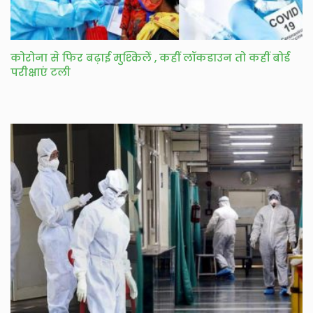
कोरोना से फिर बढ़ाई मुश्किलें , कहीं लॉकडाउन तो कहीं बोर्ड
परीक्षाएं टली