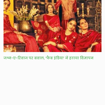
जश्न-ए-रिवाज पर बवाल, ‘फैब इंडिया’ ने हटाया विज्ञापन