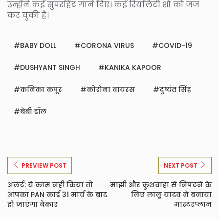
उन्होंने कई सुपरहिट गाने दिए। कई रियलिटी शो को जज
कर चुकी हैं।
BABY DOLL
CORONA VIRUS
COVID-19
DUSHYANT SINGH
KANIKA KAPOOR
कनिका कपूर
कोरोना वायरस
दुष्यंत सिंह
बेबी डॉल
PREVIEW POST
NEXT POST
अलर्ट: ये काम नहीं किया तो
मांझी और कुशवाहा से निपटने के
आपका PAN कार्ड 31 मार्च के बाद
लिए लालू यादव ने बनाया
हो जाएंगा बेकार
मास्टरप्लान