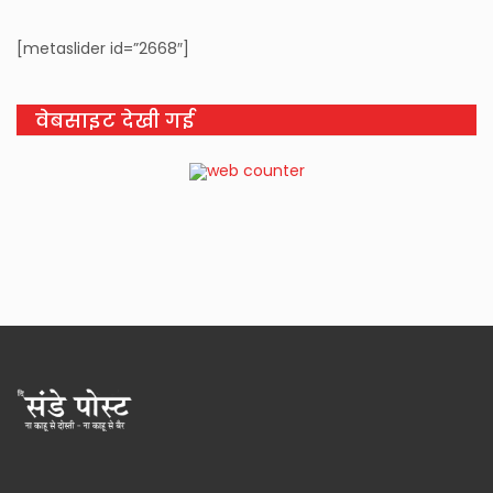
[metaslider id=”2668″]
वेबसाइट देखी गई