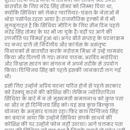
दूसरी तरफ नरेंद्र मोदी ने सिंधिया को साधने और उनसे
बातचीत के लिए नरेंद्र सिंह तोमर को जिम्मा दिया था,
क्योंकि सिंधिया को लेकर ग्वालियर-चंबल के नेताओं में
थोड़ा पसोपेश रहता आया है। राजनीतिक हल्कों में ये भी
सुगबुगाहत है कि सिंधिया मीटिंग के लिए तीन दिन पहले
नरेंद्र सिंह तोमर के घर भी जा चुके हैं। वहीं पर आगे की
रणनीति पर विमर्श हुआ था। अगर बीते सप्ताह के घटनाक्रम
पर नजर डालें तो निर्दलीय और कांग्रेस के असंतुष्ट
विधायकों से बातचीत करके नरोत्तम मिश्रा ने उन्हें लामबंद
किया और दिल्ली ले गए। संजय पाठक, अरविंद भदोरिया
और विश्वास सारंग का संगठन ने अपने तरीके से उपयोग
किया। दिग्विजय सिंह को पहले इसकी जानकारी लग गई
थी।
इसी लिए उन्होंने अप्रिय घटना घटित होने से पहले सरकार
को रेस्क्यू करने की कोशिश की। लेकिन ज्योतिरादित्य
सिंधिया के बारे में न तो मुख्यमंत्री कमलनाथ को कुछ पता
था और न ही दिग्विजय सिंह को। यह सब कुछ बिल्कुल
योजना के अनुसार चलता रहा। फिर कल दिग्विजय सिंह
का बयान आया कि उन्होंने सिंधिया संपर्क साधने की
कोशिश की पर उन्होंने फोन नहीं उठाया। आगे चलकर पता