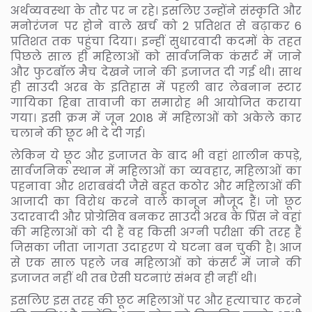
अर्थव्‍यवस्‍था के तौर पर न रहे। इसलिए उन्‍होंने संस्‍कृति और
मनोरंजन पर होने वाले खर्च को 2 प्रतिशत से बढ़ाकर 6
प्रतिशत तक पहुंचा दिया। इन्‍हीं सुधारवादी कदमों के तहत
पिछले साल ही महिलाओं को सार्वजनिक कंसर्ट में जाने
और फुटबॉल मैच देखने जाने की इजाजत दी गई थी। साथ
ही साउदी अरब के इतिहास में पहली बार लेबनान स्‍टार
गायिका हिबा तावाजी का समारोह भी आयोजित कराया
गया। इसी क्रम में जून 2018 में महिलाओं को अकेले कार
चलाने की छूट भी दे दी गई।
लेकिन ये छूट और इजाजत के बाद भी वहां शालीन कपड़े,
सार्वजनिक स्‍थान में महिलाओं का व्‍यवहार, महिलाओं का
पहनावा और शराबबंदी जैसे बहुत कठोर और महिलाओं की
आजादी का विरोध करने वाले कानून मौजूद हैं। जो छूट
उदारवादी और प्रोग्रेसिव बनकर साउदी अरब के प्रिंस ने वहां
की महिलाओं को दी हैं वह किसी अग्‍नी परीक्षा की तरह हैं
जिसका जीता जागता उदाहरण ये घटना बन चुकी है। आज
से एक साल पहले जब महिलाओं को कंसर्ट में जाने की
इजाजत नहीं थी तब ऐसी घटनाएं संभव ही नहीं थी।
इसलिए इस तरह की छूट महिलाओं पर और हत्‍याचार करने