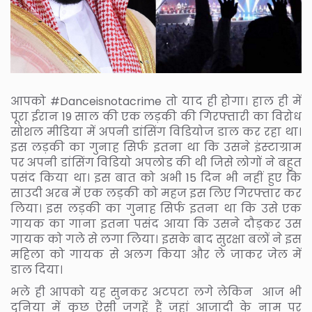
आपको #Danceisnotacrime तो याद ही होगा। हाल ही में
पूरा ईरान 19 साल की एक लड़की की गिरफ्तारी का विरोध
सोशल मीडिया में अपनी डांसिंग विडियोज डाल कर रहा था।
इस लड़की का गुनाह सिर्फ इतना था कि उसने इंस्‍टाग्राम
पर अपनी डांसिंग विडि‍यो अपलोड की थी जिसे लोगों ने बहुत
पसंद किया था। इस बात को अभी 15 दिन भी नहीं हुए कि
साउदी अरब में एक लड़की को महज इस लिए गिरफ्तार कर
लिया। इस लड़की का गुनाह सिर्फ इतना था कि उसे एक
गायक का गाना इतना पसंद आया कि उसने दौड़कर उस
गायक को गले से लगा लिया। इसके बाद सुरक्षा बलों ने इस
महिला को गायक से अलग किया और ले जाकर जेल में
डाल दिया।
भले ही आपको यह सुनकर अटपटा लगे लेकिन आज भी
दुनिया में कुछ ऐसी जगहें हैं जहां आजादी के नाम पर