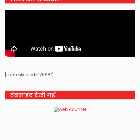
[metaslider id=”2668″]
वेबसाइट देखी गई