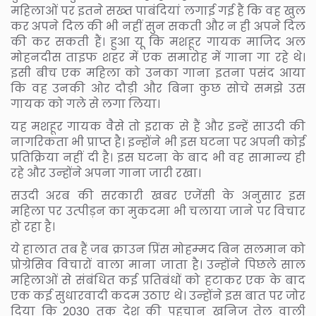
महिलाओं पर इतने सख्‍त पाबंदियां लगाई गई हैं कि वह खुल
कर अपने दिल की भी नहीं सुन सकती और न ही अपने दिल
की कर सकती हैं। हुआ यू कि मशहूर गायक माजिद अल
मोहनदीस ताइफ शहर में एक समारोह में गाना गा रहे थे।
इसी बीच एक महिला को उनका गाना इतना पसंद आया
कि वह उनकी ओर दौड़ी और बिना कुछ सोचे समझे उस
गायक को गले से लगा लिया।
यह मशहूर गायक वैसे तो इराक से हैं और इन्‍हें साउदी की
नागरिकता भी प्राप्‍त है। इन्‍होंने भी इस घटना पर अपनी कोई
प्रतिक्रिया नहीं दी है। इस घटना के बाद भी वह सामान्‍य ही
रहे और उन्‍होंने अपना गाना जारी रखा।
सउदी अरब की सरकारी खबर एजेंसी के अनुसार इस
महिला पर उत्‍पीड़न का मुकदमा भी चलाया जाने पर विचार
हो रहा है।
ये हालात तब हैं जब क्राउन प्रिंस मोहम्‍मद बिन सलमान को
प्रोग्रेसिव विचारों वाला माना जाता है। उन्‍होंने पिछले साल
महिलाओं से संबंधित कई प्रतिबंधों को हटाकर एक के बाद
एक कई सुधारवादी कदम उठाए थे। उन्‍होंने इस बात पर जोर
दिया कि 2030 तक देश की पहचान खनिज तेल वाली