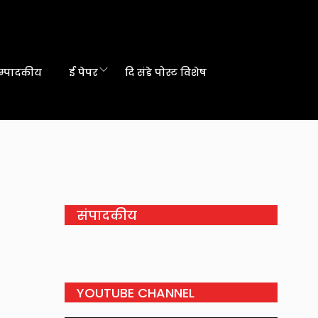
म्पादकीय
ई पेपर
दि संडे पोस्ट विशेष
संपादकीय
YOUTUBE CHANNEL