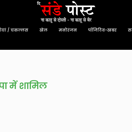
यां / चकल्लस
खेल
मनोरंजन
पॉजिटिव-खबर
स
पा में शामिल