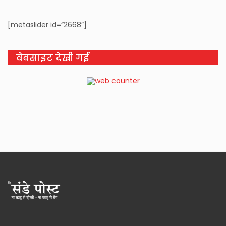
[metaslider id=”2668″]
वेबसाइट देखी गई