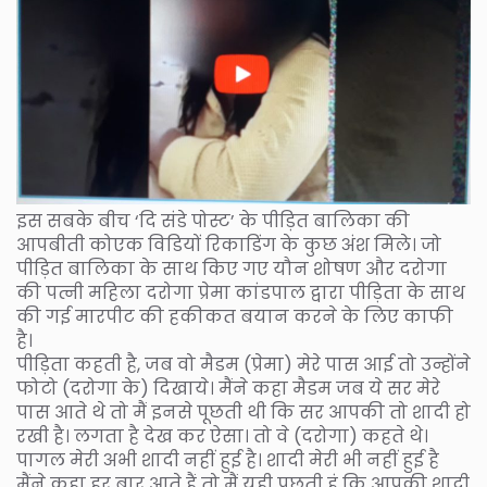
इस सबके बीच ‘दि संडे पोस्ट’ के पीड़ित बालिका की
आपबीती कोएक विडियों रिकाडिंग के कुछ अंश मिले। जो
पीड़ित बालिका के साथ किए गए यौन शोषण और दरोगा
की पत्नी महिला दरोगा प्रेमा कांडपाल द्वारा पीड़िता के साथ
की गई मारपीट की हकीकत बयान करने के लिए काफी
है।
पीड़िता कहती है, जब वो मैडम (प्रेमा) मेरे पास आई तो उन्होंने
फोटो (दरोगा के) दिखाये। मैंने कहा मैडम जब ये सर मेरे
पास आते थे तो मैं इनसे पूछती थी कि सर आपकी तो शादी हो
रखी है। लगता है देख कर ऐसा। तो वे (दरोगा) कहते थे।
पागल मेरी अभी शादी नहीं हुई है। शादी मेरी भी नहीं हुई है
मैंने कहा हर बार आते हैं तो मैं यही पूछती हूं कि आपकी शादी