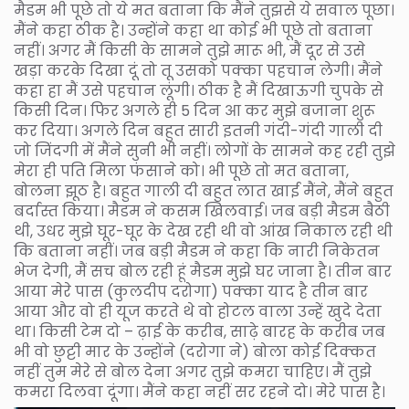
मैडम भी पूछे तो ये मत बताना कि मैंने तुझसे ये सवाल पूछा।
मैंने कहा ठीक है। उन्होंने कहा था कोई भी पूछे तो बताना
नहीं। अगर मैं किसी के सामने तुझे मारू भी, मैं दूर से उसे
खड़ा करके दिखा दूं तो तू उसको पक्का पहचान लेगी। मैंने
कहा हा मैं उसे पहचान लूंगी। ठीक है मैं दिखाऊगी चुपके से
किसी दिन। फिर अगले ही 5 दिन आ कर मुझे बजाना शुरू
कर दिया। अगले दिन बहुत सारी इतनी गंदी-गंदी गाली दी
जो जिंदगी में मैंने सुनी भी नहीं। लोगों के सामने कह रही तुझे
मेरा ही पति मिला फंसाने को। भी पूछे तो मत बताना,
बोलना झूठ है। बहुत गाली दी बहुत लात खाई मैंने, मैंने बहुत
बर्दास्त किया। मैडम ने कसम खिलवाई। जब बड़ी मैडम बैठी
थी, उधर मुझे घूर-घूर के देख रही थी वो आंख निकाल रही थी
कि बताना नहीं। जब बड़ी मैडम ने कहा कि नारी निकेतन
भेज देगी, मैं सच बोल रही हूं मैडम मुझे घर जाना है। तीन बार
आया मेरे पास (कुलदीप दरोगा) पक्का याद है तीन बार
आया और वो ही यूज करते थे वो होटल वाला उन्हें खुदे देता
था। किसी टेम दो – ढ़ाई के करीब, साढ़े बारह के करीब जब
भी वो छुट्टी मार के उन्होंने (दरोगा ने) बोला कोई दिक्कत
नहीं तुम मेरे से बोल देना अगर तुझे कमरा चाहिए। मैं तुझे
कमरा दिलवा दूंगा। मैंने कहा नहीं सर रहने दो। मेरे पास है।