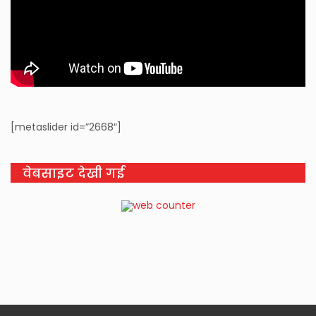
[metaslider id=”2668″]
वेबसाइट देखी गई