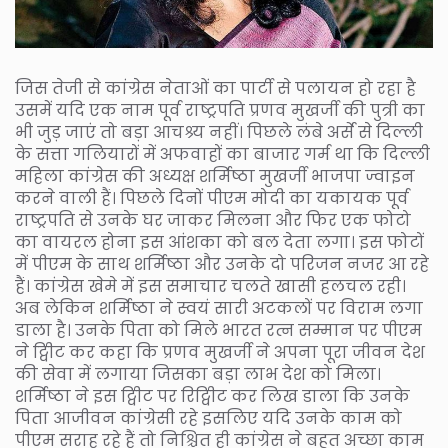
जिस तेजी से कांग्रेस नेताओं का पार्टी से पलायन हो रहा है
उसमें यदि एक नाम पूर्व राष्ट्रपति प्रणव मुखर्जी की पुत्री का
भी जुड़ जाएं तो बड़ा आचश्र्य नहीं। पिछले लंबे अर्से से दिल्ली
के सत्ता गलियारों में अफवाहों का बाजार गर्म था कि दिल्ली
महिला कांग्रेस की अध्यक्ष शर्मिष्ठा मुखर्जी भाजपा ज्वाइन
करने वाली हैं। पिछले दिनों पीएम मोदी का यकायक पूर्व
राष्ट्रपति से उनके घर जाकर मिलना और फिर एक फोटो
का वायरल होना इस आंशका को बल देता लगा। इस फोटों
में पीएम के साथ शर्मिष्ठा और उनके दो परिजन नजर आ रहे
हैं। कांग्रेस खेमे में इस समाचार चलते खासी हलचल रही।
अब लेकिन शर्मिष्ठा ने स्वयं सारी अटकलों पर विराम लगा
डाला है। उनके पिता को मिले भारत रत्न सम्मान पर पीएम
ने ट्विीट कर कहा कि प्रणव मुखर्जी ने अपना पूरा जीवन देश
की सेवा में लगाया जिसका बड़ा लाभ देश को मिला।
शर्मिष्ठा ने इस ट्विीट पर रिट्विीट कर लिख डाला कि उनके
पिता आजीवन कांग्रेसी रहे इसलिए यदि उनके काम को
पीएम सराह रहे हैं तो निश्चित ही कांग्रेस ने बहुत अच्छा काम