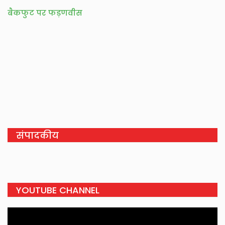
बैकफुट पर फड़णवीस
संपादकीय
YOUTUBE CHANNEL