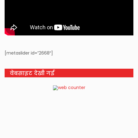
[metaslider id=”2668″]
वेबसाइट देखी गई