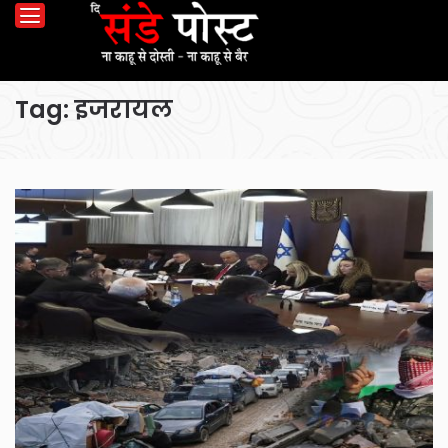
Tag:
इजरायल