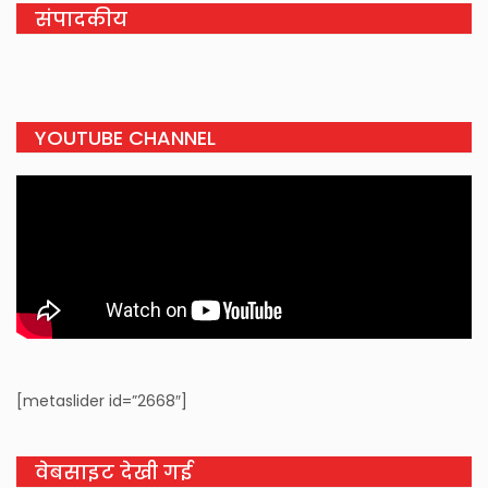
संपादकीय
YOUTUBE CHANNEL
[metaslider id=”2668″]
वेबसाइट देखी गई