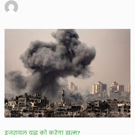
इजरायल युद्ध को करेगा खत्म?