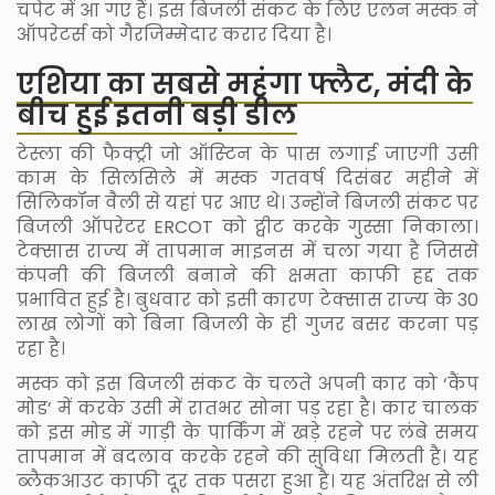
चपेट में आ गए हैं। इस बिजली संकट के लिए एलन मस्क ने
ऑपरेटर्स को गैरजिम्मेदार करार दिया है।
एशिया का सबसे महंगा फ्लैट, मंदी के
बीच हुई इतनी बड़ी डील
टेस्ला की फैक्ट्री जो ऑस्‍ट‍िन के पास लगाई जाएगी उसी
काम के सिलसिले में मस्क गतवर्ष दिसंबर महीने में
सिल‍िकॉन वैली से यहां पर आए थे। उन्होंने बिजली संकट पर
बिजली ऑपरेटर ERCOT को ट्वीट करके गुस्सा निकाला।
टेक्‍सास राज्‍य में तापमान माइनस में चला गया है जिससे
कंपनी की बिजली बनाने की क्षमता काफी हद्द तक
प्रभावित हुई है। बुधवार को इसी कारण टेक्‍सास राज्‍य के 30
लाख लोगों को बिना बिजली के ही गुजर बसर करना पड़
रहा है।
मस्क को इस बिजली संकट के चलते अपनी कार को ‘कैंप
मोड’ में करके उसी में रातभर सोना पड़ रहा है। कार चालक
को इस मोड में गाड़ी के पार्किंग में खड़े रहने पर लंबे समय
तापमान में बदलाव करके रहने की सुविधा मिलती है। यह
ब्‍लैकआउट काफी दूर तक पसरा हुआ है। यह अंतरिक्ष से ली